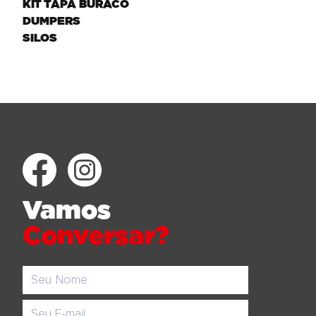
KIT TAPA BURACO
DUMPERS
SILOS
Vamos
Conversar?