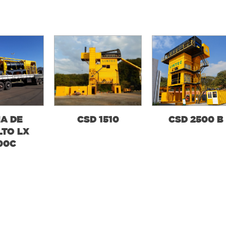
NA DE
CSD 1510
CSD 2500 B
LTO LX
00C