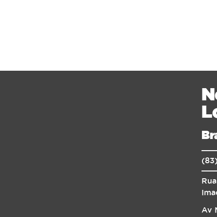
N
L
Br
(83
Rua
Ima
Av 